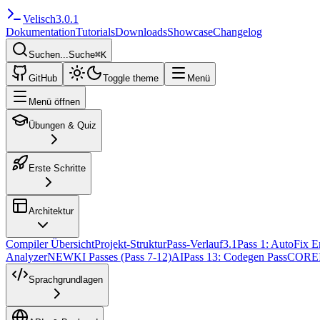
Velisch
3.0.1
Dokumentation
Tutorials
Downloads
Showcase
Changelog
Suchen...
Suche
⌘
K
GitHub
Toggle theme
Menü
Menü öffnen
Übungen & Quiz
Erste Schritte
Architektur
Compiler Übersicht
Projekt-Struktur
Pass-Verlauf
3.1
Pass 1: AutoFix E
Analyzer
NEW
KI Passes (Pass 7-12)
AI
Pass 13: Codegen Pass
CORE
Sprachgrundlagen