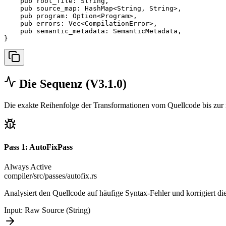
    pub root_file: String,

    pub source_map: HashMap<String, String>,

    pub program: Option<Program>,

    pub errors: Vec<CompilationError>,

    pub semantic_metadata: SemanticMetadata,

}
Die Sequenz (V3.1.0)
Die exakte Reihenfolge der Transformationen vom Quellcode bis zur n
Pass
1
:
AutoFixPass
Always Active
compiler/src/passes/autofix.rs
Analysiert den Quellcode auf häufige Syntax-Fehler und korrigiert di
Input:
Raw Source (String)