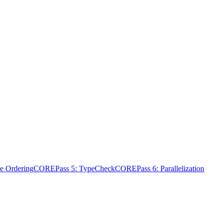
e Ordering
CORE
Pass 5: TypeCheck
CORE
Pass 6: Parallelization