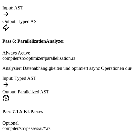
Input:
AST
Output:
Typed AST
Pass
6
:
ParallelizationAnalyzer
Always Active
compiler/src/optimizer/parallelization.rs
Analysiert Datenabhängigkeiten und optimiert async Operationen du
Input:
Typed AST
Output:
Parallelized AST
Pass
7-12
:
KI-Passes
Optional
compiler/src/passes/ai/*.rs