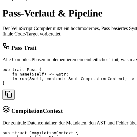
Pass-Verlauf & Pipeline
Der VelinScript Compiler nutzt ein hochmodernes, Pass-basiertes Syste
finale Code-Target vorbereitet.
Pass Trait
Alle Compiler-Phasen implementieren ein einheitliches Trait, was max
pub trait Pass {

    fn name(&self) -> &str;

    fn run(&self, context: &mut CompilationContext) -> 
}
CompilationContext
Der zentrale Datencontainer, der Metadaten, den AST und Fehler über
pub struct CompilationContext {
