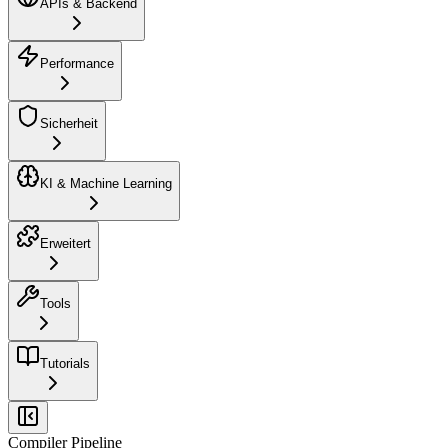
APIs & Backend
Performance
Sicherheit
KI & Machine Learning
Erweitert
Tools
Tutorials
Compiler Pipeline