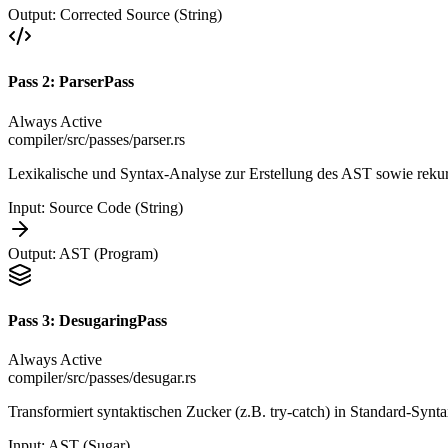
Output:
Corrected Source (String)
Pass
2
:
ParserPass
Always Active
compiler/src/passes/parser.rs
Lexikalische und Syntax-Analyse zur Erstellung des AST sowie rek
Input:
Source Code (String)
Output:
AST (Program)
Pass
3
:
DesugaringPass
Always Active
compiler/src/passes/desugar.rs
Transformiert syntaktischen Zucker (z.B. try-catch) in Standard-Syn
Input:
AST (Sugar)