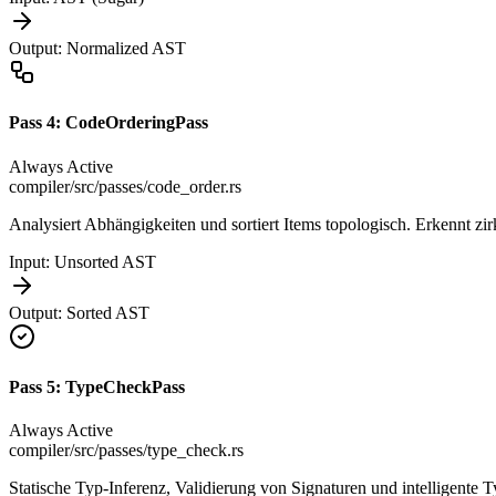
Output:
Normalized AST
Pass
4
:
CodeOrderingPass
Always Active
compiler/src/passes/code_order.rs
Analysiert Abhängigkeiten und sortiert Items topologisch. Erkennt zi
Input:
Unsorted AST
Output:
Sorted AST
Pass
5
:
TypeCheckPass
Always Active
compiler/src/passes/type_check.rs
Statische Typ-Inferenz, Validierung von Signaturen und intelligente 