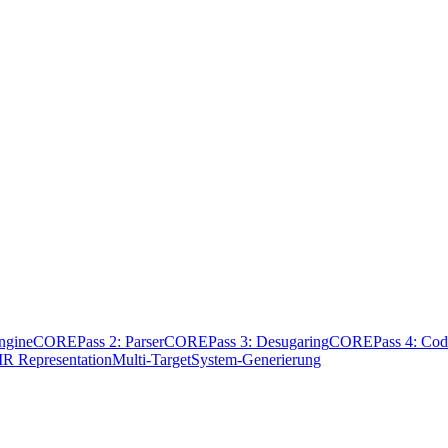
ngine
CORE
Pass 2: Parser
CORE
Pass 3: Desugaring
CORE
Pass 4: Cod
IR Representation
Multi-Target
System-Generierung