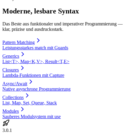
Moderne, lesbare Syntax
Das Beste aus funktionaler und imperativer Programmierung —
klar, präzise und ausdrucksstark.
Pattern Matching
Leistungsstarkes match mit Guards
Generics
List<T>, Map<K,V>, Result<T,E>
Closures
Lambda-Funktionen mit Capture
Async/Await
Native asynchrone Programmierung
Collections
List, Map, Set, Queue, Stack
Modules
Sauberes Modulsystem mit use
3.0.1