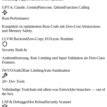
GPT-4, Claude, Gemini
Pinecone, Qdrant
Function Calling
Rust-Performance
Kompiliert zu optimiertem Rust-Code mit Zero-Cost Abstractions
und Memory Safety.
LLVM Backend
Zero-Copy I/O
Async Runtime
Security Built-In
Authentifizierung, Rate Limiting und Input Validation als First-Class
Features.
JWT/OAuth2
Rate Limiting
Auto-Sanitization
20+ Dev Tools
Vollständige Toolchain mit allem was Entwickler brauchen — out of
the box.
LSP & Debugger
Hot Reload
Security Scanner