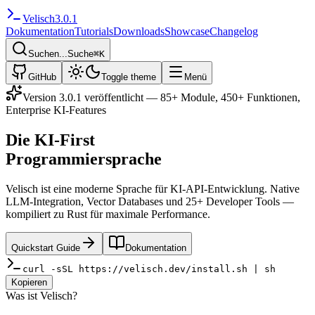
Velisch
3.0.1
Dokumentation
Tutorials
Downloads
Showcase
Changelog
Suchen...
Suche
⌘
K
GitHub
Toggle theme
Menü
Version 3.0.1 veröffentlicht — 85+ Module, 450+ Funktionen,
Enterprise KI-Features
Die KI-First
Programmiersprache
Velisch
ist eine moderne Sprache für KI-API-Entwicklung. Native
LLM-Integration, Vector Databases und 25+ Developer Tools —
kompiliert zu
Rust
für maximale Performance.
Quickstart Guide
Dokumentation
curl -sSL https://velisch.dev/install.sh | sh
Kopieren
Was ist Velisch?