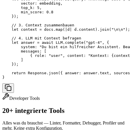
        vector: embedding,

        top_k: 5,

        min_score: 0.8

    });

    // 3. Context zusammenbauen

    let context = docs.map(|d| d.content).join("\n\n");

    // 4. LLM mit Context befragen

    let answer = await LLM.complete("gpt-4", {

        system: "Du bist ein hilfreicher Assistent. Bea
        messages: [

            { role: "user", content: "Kontext: {context
        ]

    });

    return Response.json({ answer: answer.text, sources
}
Developer Tools
20+ integrierte Tools
Alles was du brauchst — Linter, Formatter, Debugger, Profiler und
mehr. Keine extra Konfiguration.