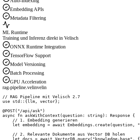
Auto-Indexing
Embedding APIs
Metadata Filtering
ML Runtime
Training und Inferenz direkt in Velisch
ONNX Runtime Integration
TensorFlow Support
Model Versioning
Batch Processing
GPU Acceleration
rag-pipeline.velin
velin
// RAG Pipeline mit Velisch 2.7

use std::{llm, vector};

@POST("/api/ask")

async fn askWithContext(question: string): Response {

    // 1. Embedding generieren

    let embedding = await Embeddings.create(question, "
    // 2. Relevante Dokumente aus Vector DB holen

    let docs = await VectorDB.query("knowledge-base", {
