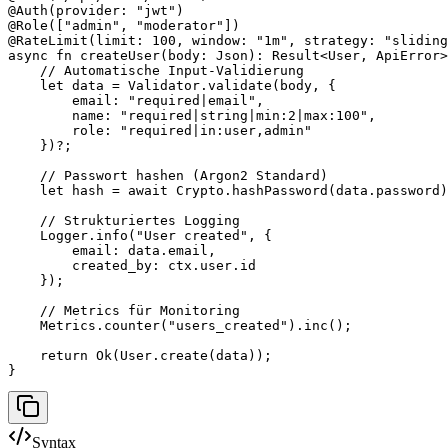
@Auth(provider: "jwt")

@Role(["admin", "moderator"])

@RateLimit(limit: 100, window: "1m", strategy: "sliding
async fn createUser(body: Json): Result<User, ApiError>
    // Automatische Input-Validierung

    let data = Validator.validate(body, {

        email: "required|email",

        name: "required|string|min:2|max:100",

        role: "required|in:user,admin"

    })?;

    // Passwort hashen (Argon2 Standard)

    let hash = await Crypto.hashPassword(data.password)
    // Strukturiertes Logging

    Logger.info("User created", { 

        email: data.email,

        created_by: ctx.user.id 

    });

    // Metrics für Monitoring

    Metrics.counter("users_created").inc();

    return Ok(User.create(data));

}
Syntax