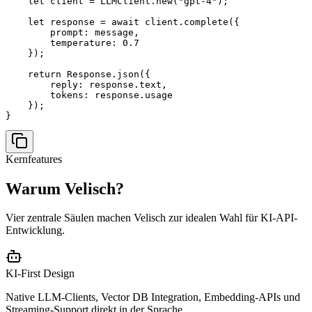
    let client = LLMClient.new("gpt-4");

    let response = await client.complete({

        prompt: message,

        temperature: 0.7

    });

    return Response.json({

        reply: response.text,

        tokens: response.usage

    });

}
Kernfeatures
Warum Velisch?
Vier zentrale Säulen machen Velisch zur idealen Wahl für KI-API-
Entwicklung.
KI-First Design
Native LLM-Clients, Vector DB Integration, Embedding-APIs und
Streaming-Support direkt in der Sprache.