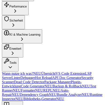
Performance
Sicherheit
KI & Machine Learning
Erweitert
Tools
Wann nutze ich was?
NEU
Übersicht
VS Code Extension
LSP
Server
Linter
Debugger
Hot Reload
API Doc Generator
Security
Scanner
Dead Code Detector
Package Manager
Plugin-
Entwicklung
Code Generator
NEU
Backup & Rollback
NEU
Test
Runner
NEU
Formatter
NEU
REPL
NEU
Auto-
Repair
NEU
Dependency Graph
NEU
Bundle Analyzer
NEU
Runtime
Inspector
NEU
Bibliotheks-Generator
NEU