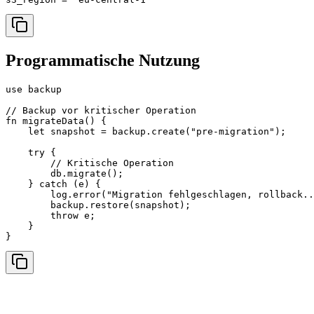
Programmatische Nutzung
use backup

// Backup vor kritischer Operation

fn migrateData() {

    let snapshot = backup.create("pre-migration");

    try {

        // Kritische Operation

        db.migrate();

    } catch (e) {

        log.error("Migration fehlgeschlagen, rollback..
        backup.restore(snapshot);

        throw e;

    }

}