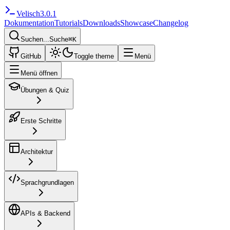
Velisch
3.0.1
Dokumentation
Tutorials
Downloads
Showcase
Changelog
Suchen...
Suche
⌘
K
GitHub
Toggle theme
Menü
Menü öffnen
Übungen & Quiz
Erste Schritte
Architektur
Sprachgrundlagen
APIs & Backend