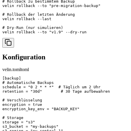
# Rollback zu bestimmtem Backup

velin rollback --to "pre-migration-backup"

# Rollback der letzten Änderung

velin rollback --last

# Dry-Run (nur simulieren)

velin rollback --to "v1.9" --dry-run
Konfiguration
velin.toml
toml
[backup]

# Automatische Backups

schedule = "0 2 * * *"  # Täglich um 2 Uhr

retention = "30d"        # 30 Tage aufbewahren

# Verschlüsselung

encryption = true

encryption_key_env = "BACKUP_KEY"

# Storage

storage = "s3"

s3_bucket = "my-backups"

s3_region = "eu-central-1"