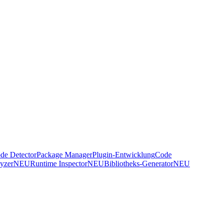
de Detector
Package Manager
Plugin-Entwicklung
Code
yzer
NEU
Runtime Inspector
NEU
Bibliotheks-Generator
NEU