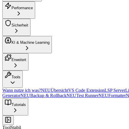
Performance
Sicherheit
KI & Machine Learning
Erweitert
Tools
Wann nutze ich was?
NEU
Übersicht
VS Code Extension
LSP Server
Li
Generator
NEU
Backup & Rollback
NEU
Test Runner
NEU
Formatter
Tutorials
Tool
Stabil