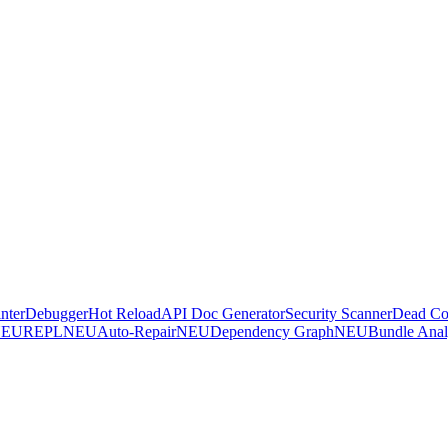
nter
Debugger
Hot Reload
API Doc Generator
Security Scanner
Dead Co
NEU
REPL
NEU
Auto-Repair
NEU
Dependency Graph
NEU
Bundle Anal