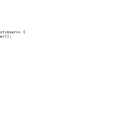
st<User>> {

er));
