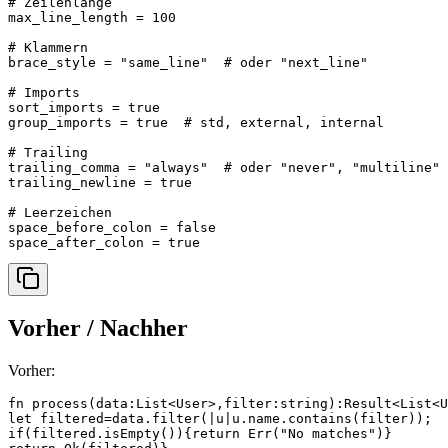
# Zeilenlänge

max_line_length = 100

# Klammern

brace_style = "same_line"  # oder "next_line"

# Imports

sort_imports = true

group_imports = true  # std, external, internal

# Trailing

trailing_comma = "always"  # oder "never", "multiline"

trailing_newline = true

# Leerzeichen

space_before_colon = false

space_after_colon = true
Vorher / Nachher
Vorher:
fn process(data:List<User>,filter:string):Result<List<U
let filtered=data.filter(|u|u.name.contains(filter));

if(filtered.isEmpty()){return Err("No matches")}
