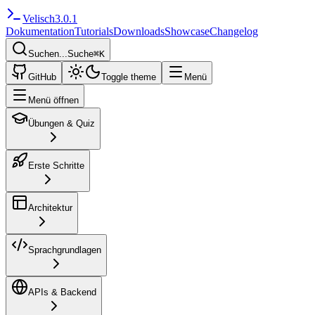
Velisch
3.0.1
Dokumentation
Tutorials
Downloads
Showcase
Changelog
Suchen...
Suche
⌘
K
GitHub
Toggle theme
Menü
Menü öffnen
Übungen & Quiz
Erste Schritte
Architektur
Sprachgrundlagen
APIs & Backend