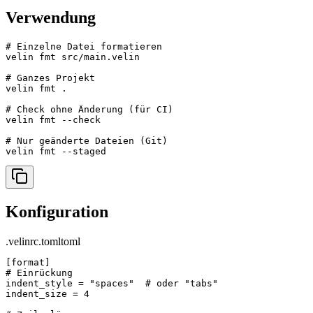
Verwendung
# Einzelne Datei formatieren

velin fmt src/main.velin

# Ganzes Projekt

velin fmt .

# Check ohne Änderung (für CI)

velin fmt --check

# Nur geänderte Dateien (Git)

velin fmt --staged
Konfiguration
.velinrc.toml
toml
[format]

# Einrückung

indent_style = "spaces"  # oder "tabs"

indent_size = 4
