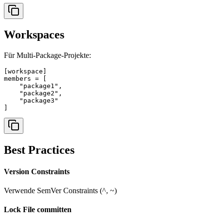
Workspaces
Für Multi-Package-Projekte:
[workspace]

members = [

    "package1",

    "package2",

    "package3"

]
Best Practices
Version Constraints
Verwende SemVer Constraints (^, ~)
Lock File committen