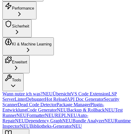
Performance
Sicherheit
KI & Machine Learning
Erweitert
Tools
Wann nutze ich was?
NEU
Übersicht
VS Code Extension
LSP
Server
Linter
Debugger
Hot Reload
API Doc Generator
Security
Scanner
Dead Code Detector
Package Manager
Plugin-
Entwicklung
Code Generator
NEU
Backup & Rollback
NEU
Test
Runner
NEU
Formatter
NEU
REPL
NEU
Auto-
Repair
NEU
Dependency Graph
NEU
Bundle Analyzer
NEU
Runtime
Inspector
NEU
Bibliotheks-Generator
NEU