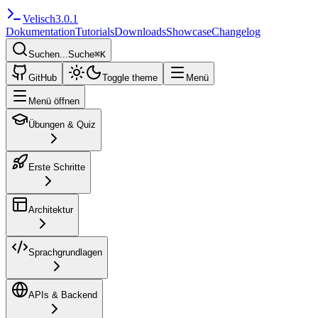
Velisch
3.0.1
Dokumentation
Tutorials
Downloads
Showcase
Changelog
Suchen...
Suche
⌘
K
GitHub
Toggle theme
Menü
Menü öffnen
Übungen & Quiz
Erste Schritte
Architektur
Sprachgrundlagen
APIs & Backend