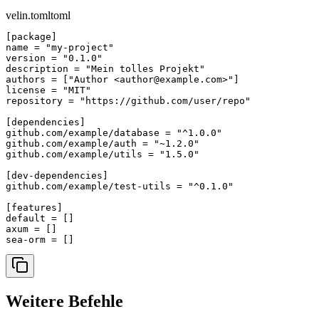
velin.toml
toml
[package]

name = "my-project"

version = "0.1.0"

description = "Mein tolles Projekt"

authors = ["Author <author@example.com>"]

license = "MIT"

repository = "https://github.com/user/repo"

[dependencies]

github.com/example/database = "^1.0.0"

github.com/example/auth = "~1.2.0"

github.com/example/utils = "1.5.0"

[dev-dependencies]

github.com/example/test-utils = "^0.1.0"

[features]

default = []

axum = []

sea-orm = []
Weitere Befehle