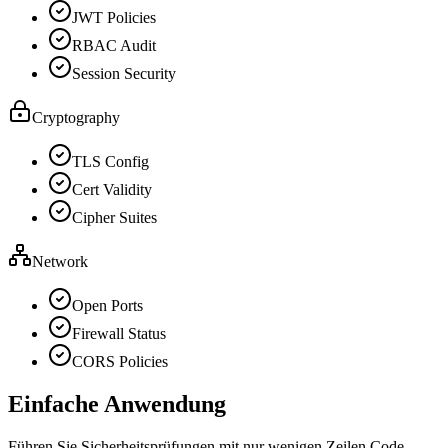
JWT Policies
RBAC Audit
Session Security
Cryptography
TLS Config
Cert Validity
Cipher Suites
Network
Open Ports
Firewall Status
CORS Policies
Einfache Anwendung
Führen Sie Sicherheitsprüfungen mit nur wenigen Zeilen Code