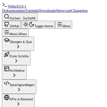
Velisch
3.0.1
Dokumentation
Tutorials
Downloads
Showcase
Changelog
Suchen...
Suche
⌘
K
GitHub
Toggle theme
Menü
Menü öffnen
Übungen & Quiz
Erste Schritte
Architektur
Sprachgrundlagen
APIs & Backend