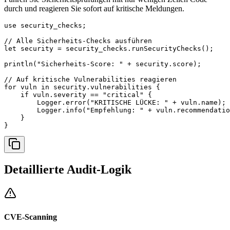
durch und reagieren Sie sofort auf kritische Meldungen.
use security_checks;

// Alle Sicherheits-Checks ausführen

let security = security_checks.runSecurityChecks();

println("Sicherheits-Score: " + security.score);

// Auf kritische Vulnerabilities reagieren

for vuln in security.vulnerabilities {

    if vuln.severity == "critical" {

        Logger.error("KRITISCHE LÜCKE: " + vuln.name);

        Logger.info("Empfehlung: " + vuln.recommendatio
    }

}
Detaillierte Audit-Logik
CVE-Scanning